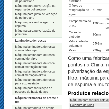
electrodo
de poliuretano
O fluxo de
Máquina para pulverização da
espuma de poliuretano
refrigeração de
6L /min
Máquina para junta de vedação
água
de poliuretano
35
Comprimento do
Máquina para embalagem da
1200mm
po
braço
espuma
pr
Máquina para pulverização de
Curso do
poliureia
80mm
eletrodo
Laminadora de roscas
Velocidade da
0.5-3m
soldagem
Máquina laminadora de rosca
com molde-duplo
Peso
220kg
28
Máquina laminadora de rosca
Como uma fabrican
com molde-triplo
Máquina laminadora de rosca
pontos na China, 
com alimentação lateral
pulverização da es
Máquina laminadora de rosca
com alimentação direta
filtro, máquina par
Máquina laminadora de rosca
para eixo estriado
de espuma e muito
Máquina para fabricação do
pescoço da haste de aço
Produtos relaci
Máquina formadora de arame e
Máquina para fabricar cotove
fita
Calandra de rolos
Máquina formadora de arame