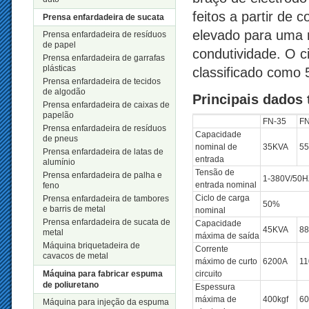
feitos a partir de 
Prensa enfardadeira de sucata
elevado para uma 
Prensa enfardadeira de resíduos
de papel
condutividade. O ci
Prensa enfardadeira de garrafas
plásticas
classificado como 5
Prensa enfardadeira de tecidos
de algodão
Principais dados 
Prensa enfardadeira de caixas de
papelão
FN-35
FN
Prensa enfardadeira de resíduos
Capacidade
de pneus
nominal de
35KVA
5
Prensa enfardadeira de latas de
entrada
alumínio
Tensão de
Prensa enfardadeira de palha e
1-380V/50H
entrada nominal
feno
Ciclo de carga
Prensa enfardadeira de tambores
50%
e barris de metal
nominal
Prensa enfardadeira de sucata de
Capacidade
45KVA
8
metal
máxima de saída
Máquina briquetadeira de
Corrente
cavacos de metal
máximo de curto
6200A
11
Máquina para fabricar espuma
circuito
de poliuretano
Espessura
máxima de
400kgf
60
Máquina para injeção da espuma