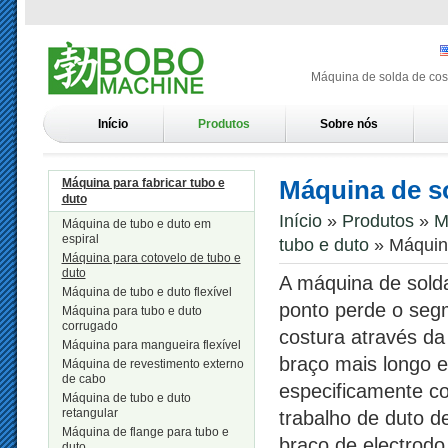
Máquina de solda de cost
Início
Produtos
Sobre nós
Máquina de s
Máquina para fabricar tubo e
duto
Início
»
Produtos
»
M
Máquina de tubo e duto em
espiral
tubo e duto
» Máquina
Máquina para cotovelo de tubo e
duto
A máquina de solda
Máquina de tubo e duto flexível
ponto perde o seg
Máquina para tubo e duto
corrugado
costura através d
Máquina para mangueira flexível
braço mais longo e
Máquina de revestimento externo
de cabo
especificamente c
Máquina de tubo e duto
retangular
trabalho de duto de
Máquina de flange para tubo e
braço de electrodo
duto