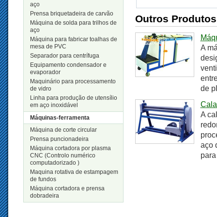
aço
Prensa briquetadeira de carvão
Outros Produtos
Máquina de solda para trilhos de
aço
Máqu
Máquina para fabricar toalhas de
mesa de PVC
A má
Separador para centrífuga
desi
Equipamento condensador e
vent
evaporador
entr
Maquinário para processamento
de p
de vidro
Linha para produção de utensílio
Cala
em aço inoxidável
A ca
Máquinas-ferramenta
redo
Máquina de corte circular
proc
Prensa puncionadeira
aço 
Máquina cortadora por plasma
para
CNC (Controlo numérico
computadorizado )
Maquina rotativa de estampagem
de fundos
Máquina cortadora e prensa
dobradeira
Novos Produtos