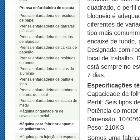
quadrado, o perfil
Prensa enfardadeira de sucata
bloqueio é adequad
Prensa enfardadeira de resíduos
de papel
diferentes de varia
Prensa enfardadeira de garrafas
plásticas
tipo mais comumme
Prensa enfardadeira de tecidos
encaixe de fundo, 
de algodão
Prensa enfardadeira de caixas de
Designada com roda
papelão
local de trabalho.
Prensa enfardadeira de resíduos
de pneus
está sempre no est
Prensa enfardadeira de latas de
alumínio
7 dias.
Prensa enfardadeira de palha e
feno
Especificações t
Prensa enfardadeira de tambores
Capacidade da fo
e barris de metal
Prensa enfardadeira de sucata de
Perfil: Seis tipos d
metal
Potência do motor
Máquina briquetadeira de
cavacos de metal
Dimensão: 1040*6
Máquina para fabricar espuma
Peso: 210KG
de poliuretano
Somos uma fabrica
Máquina para injeção da espuma