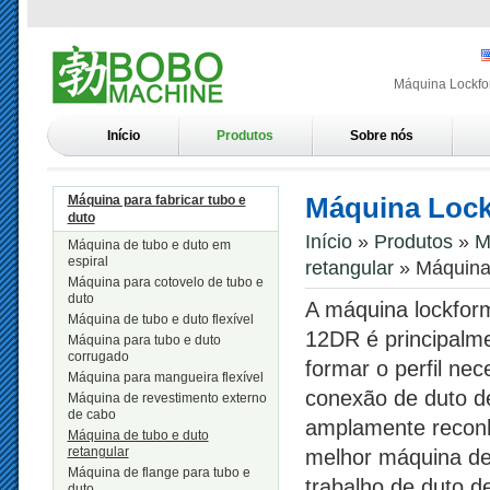
Máquina Lockfor
Início
Produtos
Sobre nós
Máquina Lock
Máquina para fabricar tubo e
duto
Início
»
Produtos
»
M
Máquina de tubo e duto em
espiral
retangular
» Máquina 
Máquina para cotovelo de tubo e
duto
A máquina lockform
Máquina de tubo e duto flexível
12DR é principalm
Máquina para tubo e duto
corrugado
formar o perfil nec
Máquina para mangueira flexível
conexão de duto de
Máquina de revestimento externo
de cabo
amplamente recon
Máquina de tubo e duto
retangular
melhor máquina de
Máquina de flange para tubo e
trabalho de duto de
duto