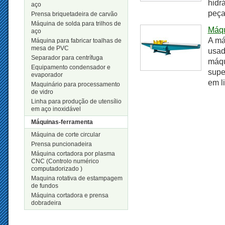
hidr
aço
peça
Prensa briquetadeira de carvão
Máquina de solda para trilhos de
Máqu
aço
A má
Máquina para fabricar toalhas de
mesa de PVC
usad
Separador para centrífuga
máqu
Equipamento condensador e
supe
evaporador
em l
Maquinário para processamento
de vidro
Linha para produção de utensílio
em aço inoxidável
Máquinas-ferramenta
Máquina de corte circular
Prensa puncionadeira
Máquina cortadora por plasma
CNC (Controlo numérico
computadorizado )
Maquina rotativa de estampagem
de fundos
Máquina cortadora e prensa
dobradeira
Novos Produtos