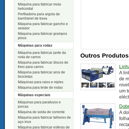
Máquina para fabricar mola
helicoidal
Perfiladeira para argola de
barril/anel de trava
Máquina para fabricar gancho e
selador
Máquina para fabricar grampos
pinos
Máquinas para rodas
Máquina para fabricar jante da
Outros Produtos
roda de carros
Máquina para fabricar discos de
Linh
freio para carros
Máquina para fabricar aros de
A li
bicicletas
de m
Máquinas para raios e niples
nive
Máquina para teste de rodas
um t
Máquinas especiais
eléc
Máquinas para parafusos e
Dobr
porcas
Máquina de solda de corrente
A do
Máquina para fabricar talheres de
folh
aço inox
rect
Máquina para fabricar esferas de