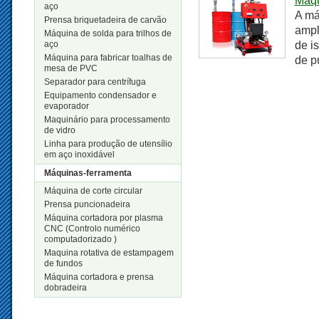
Máqu
aço
A má
Prensa briquetadeira de carvão
ampl
Máquina de solda para trilhos de
aço
de i
Máquina para fabricar toalhas de
de p
mesa de PVC
Separador para centrífuga
Equipamento condensador e
evaporador
Maquinário para processamento
de vidro
Linha para produção de utensílio
em aço inoxidável
Máquinas-ferramenta
Máquina de corte circular
Prensa puncionadeira
Máquina cortadora por plasma
CNC (Controlo numérico
computadorizado )
Maquina rotativa de estampagem
de fundos
Máquina cortadora e prensa
dobradeira
Novos Produtos