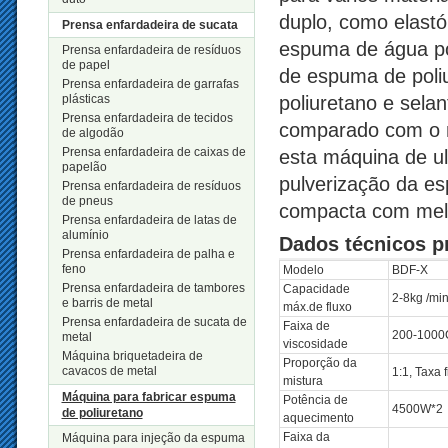
duplo, como elastó
Prensa enfardadeira de sucata
espuma de água pol
Prensa enfardadeira de resíduos
de papel
de espuma de poliu
Prensa enfardadeira de garrafas
plásticas
poliuretano e sela
Prensa enfardadeira de tecidos
comparado com o 
de algodão
Prensa enfardadeira de caixas de
esta máquina de ul
papelão
pulverização da e
Prensa enfardadeira de resíduos
de pneus
compacta com mel
Prensa enfardadeira de latas de
alumínio
Dados técnicos pr
Prensa enfardadeira de palha e
feno
Modelo
BDF-X
Prensa enfardadeira de tambores
Capacidade
2-8kg /mi
e barris de metal
máx.de fluxo
Prensa enfardadeira de sucata de
Faixa de
200-100
metal
viscosidade
Máquina briquetadeira de
Proporção da
cavacos de metal
1:1, Taxa f
mistura
Máquina para fabricar espuma
Potência de
4500W*2
de poliuretano
aquecimento
Faixa da
Máquina para injeção da espuma