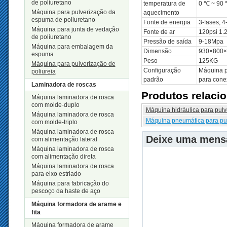
de poliuretano
temperatura de
0 ℃ ~ 90
Máquina para pulverização da
aquecimento
espuma de poliuretano
Fonte de energia
3-fases, 4-
Máquina para junta de vedação
Fonte de ar
120psi 1.
de poliuretano
Pressão de saída
9-18Mpa
Máquina para embalagem da
Dimensão
930×800
espuma
Peso
125KG
Máquina para pulverização de
Configuração
Máquina p
poliureia
padrão
para cone
Laminadora de roscas
Produtos relaci
Máquina laminadora de rosca
com molde-duplo
Máquina hidráulica para pulv
Máquina laminadora de rosca
Máquina pneumática para pul
com molde-triplo
Máquina laminadora de rosca
Deixe uma men
com alimentação lateral
Máquina laminadora de rosca
com alimentação direta
Máquina laminadora de rosca
para eixo estriado
Máquina para fabricação do
pescoço da haste de aço
Máquina formadora de arame e
fita
Máquina formadora de arame