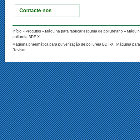
Contacte-nos
Início
»
Produtos
»
Máquina para fabricar espuma de poliuretano
»
Máquina
poliureia BDF-X
Máquina pneumática para pulverização de poliureia BDF-X
|
Máquina para 
Revisar