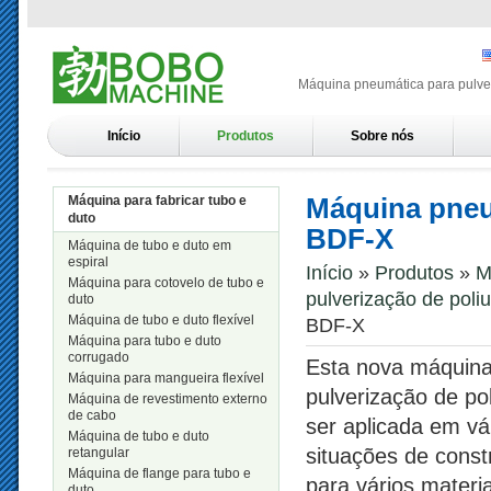
Máquina pneumática para pulveri
Início
Produtos
Sobre nós
Máquina pneum
Máquina para fabricar tubo e
duto
BDF-X
Máquina de tubo e duto em
espiral
Início
»
Produtos
»
M
Máquina para cotovelo de tubo e
pulverização de poliu
duto
Máquina de tubo e duto flexível
BDF-X
Máquina para tubo e duto
corrugado
Esta nova máquina
Máquina para mangueira flexível
pulverização de po
Máquina de revestimento externo
de cabo
ser aplicada em vár
Máquina de tubo e duto
situações de cons
retangular
Máquina de flange para tubo e
para vários mater
duto