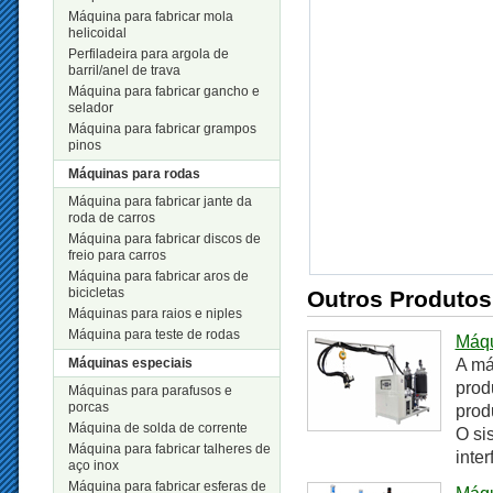
Máquina para fabricar mola
helicoidal
Perfiladeira para argola de
barril/anel de trava
Máquina para fabricar gancho e
selador
Máquina para fabricar grampos
pinos
Máquinas para rodas
Máquina para fabricar jante da
roda de carros
Máquina para fabricar discos de
freio para carros
Máquina para fabricar aros de
bicicletas
Outros Produtos
Máquinas para raios e niples
Máquina para teste de rodas
Máqu
Máquinas especiais
A má
prod
Máquinas para parafusos e
porcas
prod
Máquina de solda de corrente
O si
Máquina para fabricar talheres de
inte
aço inox
Máquina para fabricar esferas de