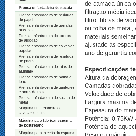
de camada única o
Prensa enfardadeira de sucata
filtração média idea
Prensa enfardadeira de resíduos
filtro, fibras de vi
de papel
Prensa enfardadeira de garrafas
ou folha de metal, 
plásticas
materiais semelhan
Prensa enfardadeira de tecidos
de algodão
ajustado às espec
Prensa enfardadeira de caixas de
papelão
ano de garantia co
Prensa enfardadeira de resíduos
de pneus
Prensa enfardadeira de latas de
Especificações t
alumínio
Altura da dobrage
Prensa enfardadeira de palha e
feno
Camadas dobradas
Prensa enfardadeira de tambores
e barris de metal
Velocidade de dob
Prensa enfardadeira de sucata de
Largura máxima de
metal
Máquina briquetadeira de
Espessura do mate
cavacos de metal
Potência: 0.75KW
Máquina para fabricar espuma
de poliuretano
Potência de aquec
Máquina para injeção da espuma
Peso da máquina: