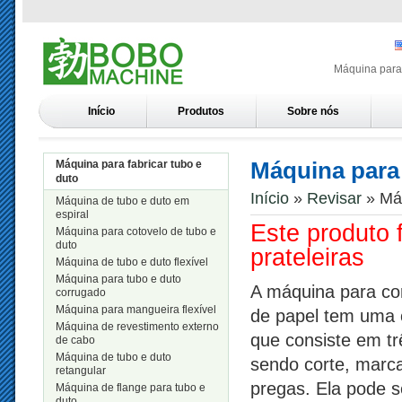
Máquina para 
Início
Produtos
Sobre nós
Máquina para 
Máquina para fabricar tubo e
duto
Início
»
Revisar
» Máq
Máquina de tubo e duto em
espiral
Este produto 
Máquina para cotovelo de tubo e
duto
prateleiras
Máquina de tubo e duto flexível
Máquina para tubo e duto
A máquina para cort
corrugado
Máquina para mangueira flexível
de papel tem uma 
Máquina de revestimento externo
que consiste em t
de cabo
Máquina de tubo e duto
sendo corte, marc
retangular
pregas. Ela pode s
Máquina de flange para tubo e
duto