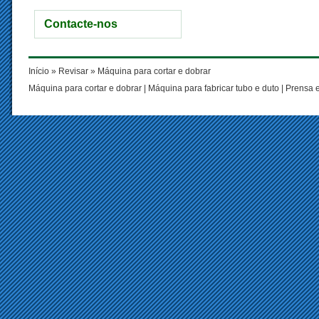
Contacte-nos
Início
»
Revisar
» Máquina para cortar e dobrar
Máquina para cortar e dobrar
|
Máquina para fabricar tubo e duto
|
Prensa e