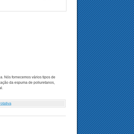
. Nós fornecemos vários tipos de
ização da espuma de poliuretanos,
l.
otativa