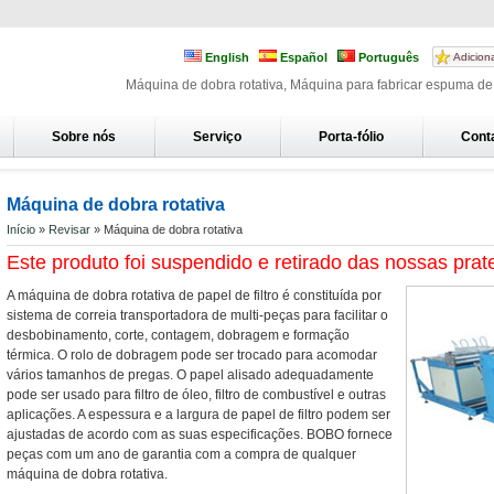
English
Español
Português
Adicion
Máquina de dobra rotativa, Máquina para fabricar espuma de 
Sobre nós
Serviço
Porta-fólio
Cont
Máquina de dobra rotativa
Início
»
Revisar
» Máquina de dobra rotativa
Este produto foi suspendido e retirado das nossas prate
A máquina de dobra rotativa de papel de filtro é constituída por
sistema de correia transportadora de multi-peças para facilitar o
desbobinamento, corte, contagem, dobragem e formação
térmica. O rolo de dobragem pode ser trocado para acomodar
vários tamanhos de pregas. O papel alisado adequadamente
pode ser usado para filtro de óleo, filtro de combustível e outras
aplicações. A espessura e a largura de papel de filtro podem ser
ajustadas de acordo com as suas especificações. BOBO fornece
peças com um ano de garantia com a compra de qualquer
máquina de dobra rotativa.