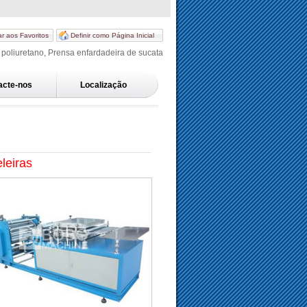
ar aos Favoritos
Definir como Página Inicial
poliuretano, Prensa enfardadeira de sucata
acte-nos
Localização
leiras