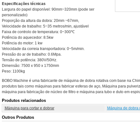
Especificações técnicas
Largura do papel disponível: 90mm~320mm (pode ser
personalizado)
Proporção da altura da dobra: 20mm ~67mm,
Velocidade de trabalho: 5~35 metros/min, ajustável
Faixa de controlo de temperatura: 0~300℃
Potência do aquecedor: 8.5kw
Potência do motor: 1 kw
Velocidade da correia transportadora: 0~5m/min.
Pressão do ar de trabalho: 0.6Mpa.
Tensão de potência: 380V/50Hz.
Dimensão: 7500 x 950 x 1750mm
Peso: 1100kg
BOBO Machine é uma fabricante de máquina de dobra rotativa com base na China
produtos tais como máquinas para fabricar esferas de aço, Máquina para pulver
máquina para fabricação de núcleo de filtro e máquina para tubo e duto em espira
Produtos relacionados
Máquina para cortar e dobrar
Máquina de dobra r
Outros Produtos