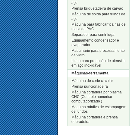
aço
Prensa briquetadeira de carvão
Máquina de solda para trilhos de
aço
Máquina para fabricar toalhas de
mesa de PVC
Separador para centrífuga
Equipamento condensador e
evaporador
Maquinário para processamento
de vidro
Linha para produção de utensílio
em aço inoxidável
Máquinas-ferramenta
Máquina de corte circular
Prensa puncionadeira
Máquina cortadora por plasma
CNC (Controlo numérico
computadorizado )
Maquina rotativa de estampagem
de fundos
Máquina cortadora e prensa
dobradeira
Novos Produtos