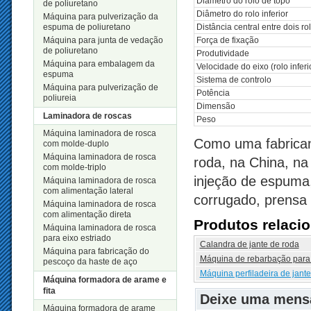
Diâmetro do rolo de topo
de poliuretano
Diâmetro do rolo inferior
Máquina para pulverização da
espuma de poliuretano
Distância central entre dois ro
Máquina para junta de vedação
Força de fixação
de poliuretano
Produtividade
Máquina para embalagem da
Velocidade do eixo (rolo inferi
espuma
Sistema de controlo
Máquina para pulverização de
Potência
poliureia
Dimensão
Laminadora de roscas
Peso
Máquina laminadora de rosca
Como uma fabricant
com molde-duplo
Máquina laminadora de rosca
roda, na China, 
com molde-triplo
injeção de espuma,
Máquina laminadora de rosca
com alimentação lateral
corrugado, prensa 
Máquina laminadora de rosca
com alimentação direta
Produtos relaci
Máquina laminadora de rosca
para eixo estriado
Calandra de jante de roda
Máquina para fabricação do
Máquina de rebarbação para 
pescoço da haste de aço
Máquina perfiladeira de jant
Máquina formadora de arame e
fita
Deixe uma men
Máquina formadora de arame