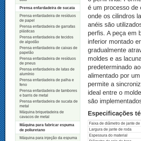
é um processo de 
Prensa enfardadeira de sucata
onde os cilindros l
Prensa enfardadeira de resíduos
de papel
anéis são utilizado
Prensa enfardadeira de garrafas
plásticas
perfis. A peça em 
Prensa enfardadeira de tecidos
inferior montado em
de algodão
Prensa enfardadeira de caixas de
gradualmente atra
papelão
moldes e as lacun
Prensa enfardadeira de resíduos
de pneus
predeterminado ao 
Prensa enfardadeira de latas de
alumínio
alimentado por um
Prensa enfardadeira de palha e
permite a sincroni
feno
Prensa enfardadeira de tambores
ideal entre o mold
e barris de metal
são implementados
Prensa enfardadeira de sucata de
metal
Máquina briquetadeira de
Especificações t
cavacos de metal
Faixa de diâmetro de jante de
Máquina para fabricar espuma
Largura de jante de roda
de poliuretano
Espessura do material
Máquina para injeção da espuma