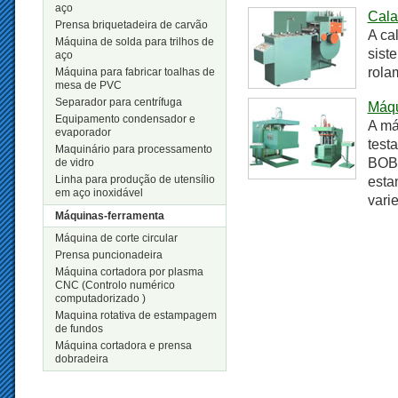
aço
Cala
Prensa briquetadeira de carvão
A ca
Máquina de solda para trilhos de
sist
aço
rola
Máquina para fabricar toalhas de
mesa de PVC
Separador para centrífuga
Máqu
Equipamento condensador e
A má
evaporador
test
Maquinário para processamento
BOBO
de vidro
Linha para produção de utensílio
esta
em aço inoxidável
vari
Máquinas-ferramenta
Máquina de corte circular
Prensa puncionadeira
Máquina cortadora por plasma
CNC (Controlo numérico
computadorizado )
Maquina rotativa de estampagem
de fundos
Máquina cortadora e prensa
dobradeira
Novos Produtos