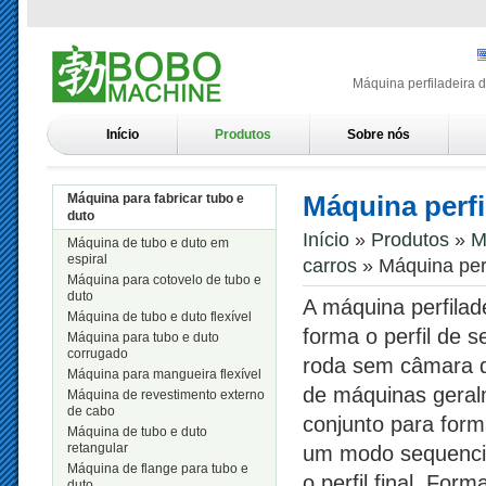
Máquina perfiladeira d
Início
Produtos
Sobre nós
Máquina perfi
Máquina para fabricar tubo e
duto
Início
»
Produtos
»
M
Máquina de tubo e duto em
espiral
carros
» Máquina perf
Máquina para cotovelo de tubo e
duto
A máquina perfilad
Máquina de tubo e duto flexível
forma o perfil de s
Máquina para tubo e duto
corrugado
roda sem câmara d
Máquina para mangueira flexível
de máquinas gera
Máquina de revestimento externo
de cabo
conjunto para form
Máquina de tubo e duto
retangular
um modo sequencia
Máquina de flange para tubo e
o perfil final. Form
duto