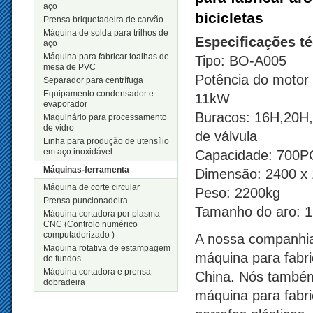
aço
bicicletas
Prensa briquetadeira de carvão
Máquina de solda para trilhos de
Especificações t
aço
Máquina para fabricar toalhas de
Tipo: BO-A005
mesa de PVC
Potência do motor
Separador para centrífuga
Equipamento condensador e
11kW
evaporador
Buracos: 16H,20H,
Maquinário para processamento
de vidro
de válvula
Linha para produção de utensílio
em aço inoxidável
Capacidade: 700
Máquinas-ferramenta
Dimensão: 2400 x
Máquina de corte circular
Peso: 2200kg
Prensa puncionadeira
Tamanho do aro: 1
Máquina cortadora por plasma
CNC (Controlo numérico
computadorizado )
A nossa companhia
Maquina rotativa de estampagem
máquina para fabric
de fundos
Máquina cortadora e prensa
China. Nós também
dobradeira
máquina para fabri
Novos Produtos