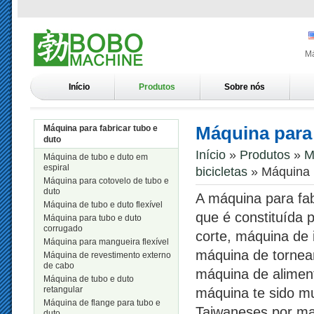
Má
Início
Produtos
Sobre nós
Máquina para f
Máquina para fabricar tubo e
duto
Início
»
Produtos
»
M
Máquina de tubo e duto em
espiral
bicicletas
» Máquina pa
Máquina para cotovelo de tubo e
duto
A máquina para fabr
Máquina de tubo e duto flexível
que é constituída 
Máquina para tubo e duto
corrugado
corte, máquina de 
Máquina para mangueira flexível
máquina de torneam
Máquina de revestimento externo
de cabo
máquina de alimen
Máquina de tubo e duto
retangular
máquina te sido mu
Máquina de flange para tubo e
Taiwaneses por ma
duto