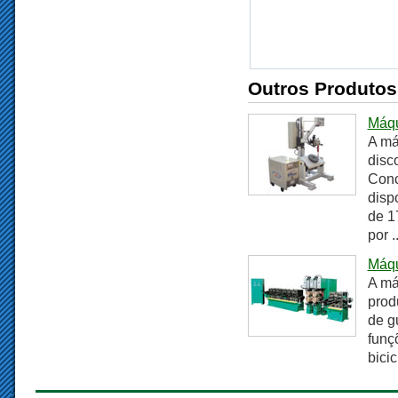
Outros Produtos
Máqu
A má
disc
Conc
disp
de 1
por ..
Máqu
A má
prod
de g
funç
bicic