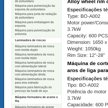
Alloy wheel rim 
de poliuretano
Máquina para pulverização da
Especificações t
espuma de poliuretano
Máquina para junta de vedação
Type: BO-A002
de poliuretano
Motor power/Consu
Máquina para embalagem da
espuma
3.7kW
Máquina para pulverização de
poliureia
Capacity: 600 PC
Laminadora de roscas
Dimension: 1650 
Máquina laminadora de rosca
Weight: 1050kg
com molde-duplo
Rim Size: 12"-28"
Máquina laminadora de rosca
com molde-triplo
Máquina de corte
Máquina laminadora de rosca
com alimentação lateral
aros de liga para
Máquina laminadora de rosca
com alimentação direta
Especificações t
Máquina laminadora de rosca
para eixo estriado
Tipo: BO-A002
Máquina para fabricação do
Potência do motor
pescoço da haste de aço
Máquina formadora de arame e
3.7kW
fita
Capacidade: 600 
Máquina formadora de arame