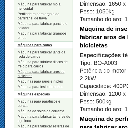
Dimensão: 1650 x
Máquina para fabricar mola
helicoidal
Peso: 1050kg
Perfiladeira para argola de
Tamanho do aro: 1
barril/anel de trava
Máquina para fabricar gancho e
Máquina de inse
selador
Máquina para fabricar grampos
fabricar aros de 
pinos
bicicletas
Máquinas para rodas
Máquina para fabricar jante da
Especificações t
roda de carros
Tipo: BO-A003
Máquina para fabricar discos de
freio para carros
Potência do motor
Máquina para fabricar aros de
bicicletas
2.2kW
Máquinas para raios e niples
Capacidade: 400
Máquina para teste de rodas
Dimensão: 1200 x
Máquinas especiais
Peso: 500kg
Máquinas para parafusos e
porcas
Tamanho do aro: 1
Máquina de solda de corrente
Máquina para fabricar talheres de
Máquina de perfu
aço inox
para fabricar aro
Máquina para fabricar esferas de