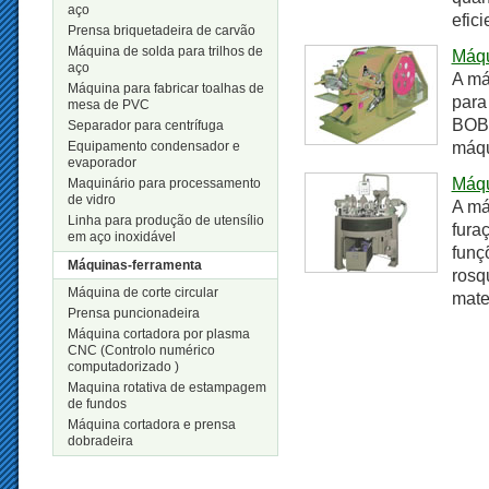
aço
efic
Prensa briquetadeira de carvão
Máquina de solda para trilhos de
Máqu
aço
A má
Máquina para fabricar toalhas de
para
mesa de PVC
BOBO
Separador para centrífuga
Equipamento condensador e
máqu
evaporador
Máqu
Maquinário para processamento
de vidro
A má
Linha para produção de utensílio
fura
em aço inoxidável
funç
Máquinas-ferramenta
rosq
Máquina de corte circular
mater
Prensa puncionadeira
Máquina cortadora por plasma
CNC (Controlo numérico
computadorizado )
Maquina rotativa de estampagem
de fundos
Máquina cortadora e prensa
dobradeira
Novos Produtos