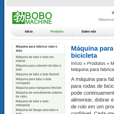
Máquina par
Início
Produtos
Sobre nós
Máquina para 
Máquina para fabricar tubo e
duto
bicicleta
Máquina de tubo e duto em
espiral
Início
»
Produtos
»
M
Máquina para cotovelo de tubo e
Máquina para fabricar
duto
Máquina de tubo e duto flexível
A máquina para fab
Máquina para tubo e duto
corrugado
para rodas de bicic
Máquina para mangueira flexível
pode continuamente 
Máquina de revestimento externo
de cabo
alimentar, dobrar 
Máquina de tubo e duto
retangular
de rolo em um pro
Máquina de flange para tubo e
confiável. Cada o
duto