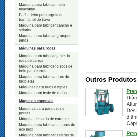
Máquina para fabricar mola
helicoidal
Perfiladeira para argola de
barril/anel de trava
Máquina para fabricar gancho e
selador
Máquina para fabricar grampos
pinos
Máquinas para rodas
Máquina para fabricar jante da
roda de carros
Máquina para fabricar discos de
freio para carros
Máquina para fabricar aros de
Outros Produtos
bicicletas
Máquinas para raios e niples
Pren
Máquina para teste de rodas
Diâm
Máquinas especiais
Altu
Máquinas para parafusos e
Desi
porcas
diâm
Máquina de solda de corrente
Capa
Máquina para fabricar talheres de
aço inox
Pren
Máquina para fabricar esferas de