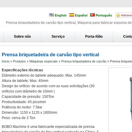
English
Español
Português
Adicion
Prensa briquetadeira de carvão tipo vertical, Máquina para fabricar espuma de
Sobre nós
Serviço
Porta-fólio
Cont
Prensa briquetadeira de carvão tipo vertical
Início
»
Produtos
»
Máquinas especiais
»
Prensa briquetadeira de carvão
» Prensa briquetad
Especificações técnicas
Diâmetro externo do tablete adequado: Max. 145mm
Altura de tablete: Max. 40mm
Design do orifício: de acordo com as suas solicitações (30
orifícios com diâmetro de 10mm )
Capacidade de pressão: 150Ton
Productividade: 45 pics/min
Potência do motor: 7.5kw
Dimensão: 1150 x 1120 x 1800mm
Peso: cerca de 3 Ton
BOBO Machine é uma fabricante especializada de prensa