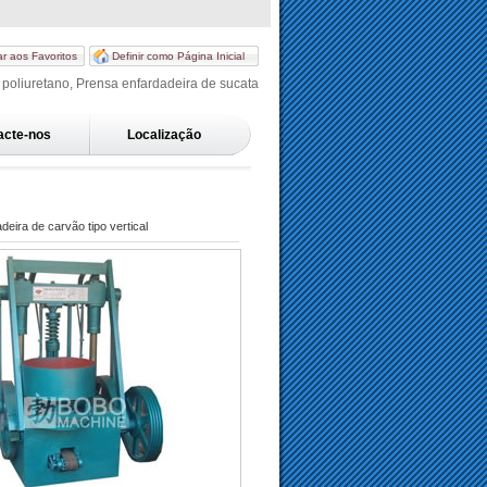
ar aos Favoritos
Definir como Página Inicial
 poliuretano, Prensa enfardadeira de sucata
acte-nos
Localização
eira de carvão tipo vertical