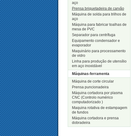
aço
Prensa briquetadeira de carvão
Máquina de solda para trilhos de
aço
Máquina para fabricar toalhas de
mesa de PVC
Separador para centrífuga
Equipamento condensador e
evaporador
Maquinário para processamento
de vidro
Linha para produção de utensílio
em aço inoxidável
Máquinas-ferramenta
Máquina de corte circular
Prensa puncionadeira
Máquina cortadora por plasma
CNC (Controlo numérico
computadorizado )
Maquina rotativa de estampagem
de fundos
Máquina cortadora e prensa
dobradeira
Novos Produtos