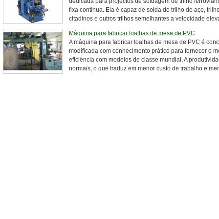
dedicada para projectos de soldagem de trilho ferroviári
fixa contínua. Ela é capaz de solda de trilho de aço, tril
citadinos e outros trilhos semelhantes a velocidade eleva
Máquina para fabricar toalhas de mesa de PVC
A máquina para fabricar toalhas de mesa de PVC é con
modificada com conhecimento prático para fornecer o m
eficiência com modelos de classe mundial. A produtivi
normais, o que traduz em menor custo de trabalho e men