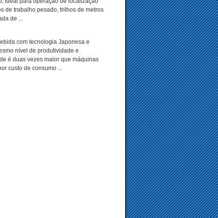
o, ideal para operação de localização
hos de trabalho pesado, trilhos de metros
da de ...
cebida com tecnologia Japonesa e
esmo nível de produtividade e
dade é duas vezes maior que máquinas
or custo de consumo ...