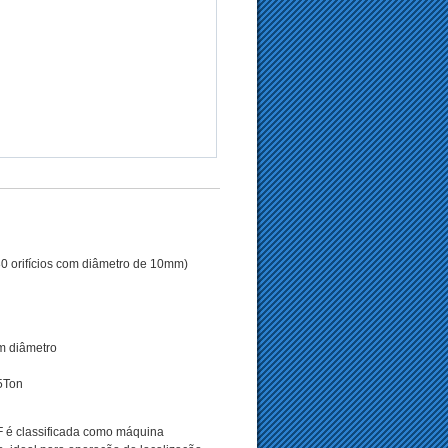
(30 orifícios com diâmetro de 10mm)
m diâmetro
05Ton
0F é classificada como máquina