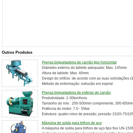
Outros Produtos
Prensa briquetadeira de carvão tipo horizontal
Diâmetro externo do tablete adequado: Max. 145mm
Altura de tablete: Max. 40mm
Design do orifício: de acordo com as suas solicitações 
Método de enformação: extrusão em espiral
Prensa briquetadeira de esferas de carvão
Produtividade: 2-30ton/hora
Tamanho do rolo : 200-500mm comprimento, 300-850m
Potência do motor: 7.5~ 55kw
Estrutura: quatro rolos de pressão, pressão 15/20-75/1
Máquina de solda para trilhos de aço
A máquina de solda para trilhos de aço tipo fixo UN-15