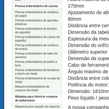
270mm
Prensa enfardadeira de sucata
Ajustamento de alt
Prensa enfardadeira de resíduos
de papel
80mm
Prensa enfardadeira de garrafas
plásticas
Distância entre ce
Prensa enfardadeira de tecidos
Dimensão da tabel
de algodão
Prensa enfardadeira de caixas de
Espessura da mes
papelão
Dimensão do orifí
Prensa enfardadeira de resíduos
de pneus
(diâmetro superior 
Prensa enfardadeira de latas de
alumínio
Dimensão da superf
Prensa enfardadeira de palha e
Cabo de ferrament
feno
Prensa enfardadeira de tambores
Ângulo máximo de 
e barris de metal
Distância entre c
Prensa enfardadeira de sucata de
metal
Potência do motor
Máquina briquetadeira de
cavacos de metal
Dimensão: 1810m
Máquina para fabricar espuma
Peso líquido / pes
de poliuretano
A nossa companhia
Máquina para injeção da espuma