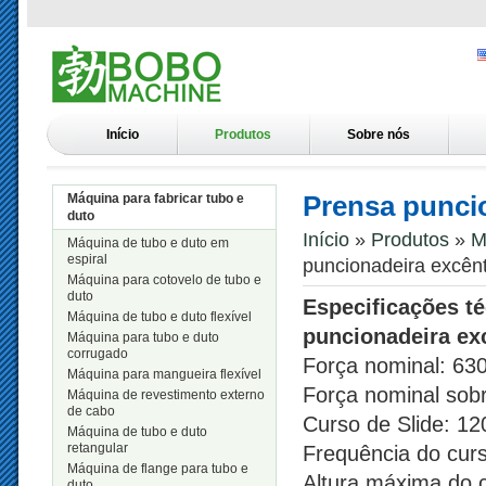
Início
Produtos
Sobre nós
Prensa puncio
Máquina para fabricar tubo e
duto
Início
»
Produtos
»
M
Máquina de tubo e duto em
espiral
puncionadeira excênt
Máquina para cotovelo de tubo e
duto
Especificações t
Máquina de tubo e duto flexível
puncionadeira ex
Máquina para tubo e duto
corrugado
Força nominal: 63
Máquina para mangueira flexível
Força nominal sob
Máquina de revestimento externo
de cabo
Curso de Slide: 1
Máquina de tubo e duto
retangular
Frequência do curs
Máquina de flange para tubo e
Altura máxima do 
duto