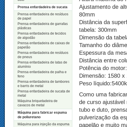
Ajustamento de alt
Prensa enfardadeira de sucata
80mm
Prensa enfardadeira de resíduos
de papel
Distância da super
Prensa enfardadeira de garrafas
plásticas
tabela: 300mm
Prensa enfardadeira de tecidos
Dimensão da tabel
de algodão
Prensa enfardadeira de caixas de
Tamanho do diâmet
papelão
Espessura da mes
Prensa enfardadeira de resíduos
de pneus
Distância entre c
Prensa enfardadeira de latas de
alumínio
Potência do motor
Prensa enfardadeira de palha e
Dimensão: 1580 x
feno
Prensa enfardadeira de tambores
Peso líquido:5400
e barris de metal
Prensa enfardadeira de sucata de
Como uma fabricant
metal
Máquina briquetadeira de
de curso ajustáve
cavacos de metal
tubo e duto, prens
Máquina para fabricar espuma
pulverização da es
de poliuretano
papelão e muito ma
Máquina para injeção da espuma