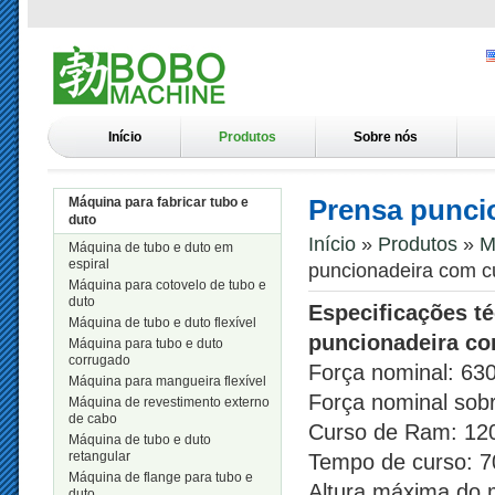
Início
Produtos
Sobre nós
Prensa puncio
Máquina para fabricar tubo e
duto
Início
»
Produtos
»
M
Máquina de tubo e duto em
espiral
puncionadeira com cu
Máquina para cotovelo de tubo e
duto
Especificações t
Máquina de tubo e duto flexível
puncionadeira co
Máquina para tubo e duto
corrugado
Força nominal: 63
Máquina para mangueira flexível
Força nominal sob
Máquina de revestimento externo
de cabo
Curso de Ram: 1
Máquina de tubo e duto
retangular
Tempo de curso: 7
Máquina de flange para tubo e
Altura máxima do
duto