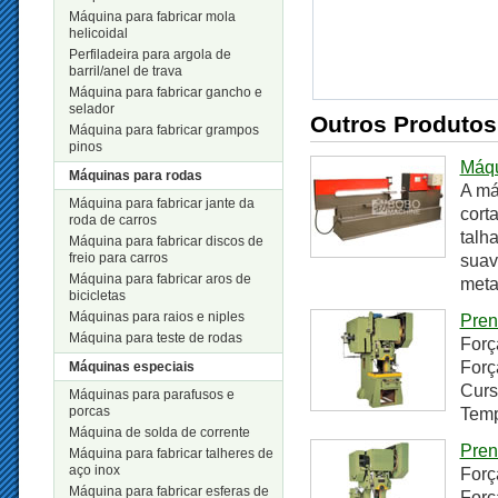
Máquina para fabricar mola
helicoidal
Perfiladeira para argola de
barril/anel de trava
Máquina para fabricar gancho e
selador
Outros Produtos
Máquina para fabricar grampos
pinos
Máqu
Máquinas para rodas
A má
Máquina para fabricar jante da
cort
roda de carros
talh
Máquina para fabricar discos de
freio para carros
suav
Máquina para fabricar aros de
meta
bicicletas
Máquinas para raios e niples
Pren
Máquina para teste de rodas
Forç
Forç
Máquinas especiais
Cur
Máquinas para parafusos e
porcas
Temp
Máquina de solda de corrente
Pren
Máquina para fabricar talheres de
aço inox
Forç
Máquina para fabricar esferas de
Forç