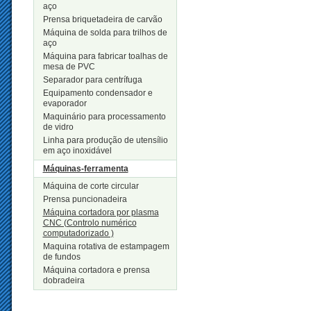
aço
Prensa briquetadeira de carvão
Máquina de solda para trilhos de
aço
Máquina para fabricar toalhas de
mesa de PVC
Separador para centrífuga
Equipamento condensador e
evaporador
Maquinário para processamento
de vidro
Linha para produção de utensílio
em aço inoxidável
Máquinas-ferramenta
Máquina de corte circular
Prensa puncionadeira
Máquina cortadora por plasma
CNC (Controlo numérico
computadorizado )
Maquina rotativa de estampagem
de fundos
Máquina cortadora e prensa
dobradeira
Novos Produtos