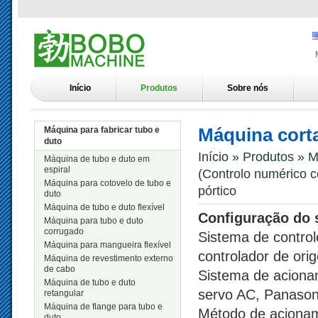
Início
Produtos
Sobre nós
Máquina cort
Máquina para fabricar tubo e
duto
Início
»
Produtos
»
M
Máquina de tubo e duto em
espiral
(Controlo numérico 
Máquina para cotovelo de tubo e
pórtico
duto
Máquina de tubo e duto flexível
Configuração do 
Máquina para tubo e duto
corrugado
Sistema de control
Máquina para mangueira flexível
controlador de or
Máquina de revestimento externo
de cabo
Sistema de aciona
Máquina de tubo e duto
servo AC, Panaso
retangular
Máquina de flange para tubo e
Método de acionam
duto