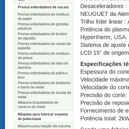
Desaceleradores : 
Prensa enfardadeira de sucata
NEUGUET da Ale
Prensa enfardadeira de resíduos
de papel
Trilho líder linear
Prensa enfardadeira de garrafas
Potência do plasm
plásticas
Prensa enfardadeira de tecidos
Hypertherm, USA.
de algodão
Prensa enfardadeira de caixas de
Sistema de ajuste 
papelão
LCD 15" de origem
Prensa enfardadeira de resíduos
de pneus
Especificações t
Prensa enfardadeira de latas de
alumínio
Espessura do cort
Prensa enfardadeira de palha e
feno
Velocidade máxim
Prensa enfardadeira de tambores
Velocidade do cor
e barris de metal
Prensa enfardadeira de sucata de
Precisão do corte: 
metal
Precisão de repos
Máquina briquetadeira de
cavacos de metal
Fornecimento de en
Máquina para fabricar espuma
Potência total: 2k
de poliuretano
Máquina para injeção da espuma