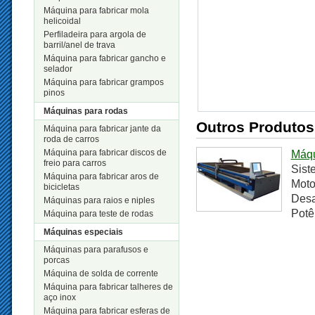
Máquina para fabricar mola
helicoidal
Perfiladeira para argola de
barril/anel de trava
Máquina para fabricar gancho e
selador
Máquina para fabricar grampos
pinos
Máquinas para rodas
Outros Produtos
Máquina para fabricar jante da
roda de carros
Máquina para fabricar discos de
Máqu
freio para carros
Sist
Máquina para fabricar aros de
Moto
bicicletas
Desa
Máquinas para raios e niples
Potê
Máquina para teste de rodas
Máquinas especiais
Máquinas para parafusos e
porcas
Máquina de solda de corrente
Máquina para fabricar talheres de
aço inox
Máquina para fabricar esferas de