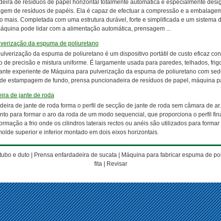
deira de resíduos de papel horizontal totalmente automática é especialmente de
lagem de resíduos de papéis. Ela é capaz de efectuar a compressão e a embalagem 
 mais. Completada com uma estrutura durável, forte e simplificada e um sistema de
máquina pode lidar com a alimentação automática, prensagem ...
verização da espuma de poliuretano
lverização da espuma de poliuretano é um dispositivo portátil de custo eficaz con
de precisão e mistura uniforme. É largamente usada para paredes, telhados, frigor
nte experiente de Máquina para pulverização da espuma de poliuretano com se
 de estampagem de fundo, prensa puncionadeira de resíduos de papel, máquina para
ira de jante de roda
deira de jante de roda forma o perfil de secção de jante de roda sem câmara de a
o para formar o aro da roda de um modo sequencial, que proporciona o perfil fina
rmação a frio onde os cilindros laterais rectos ou anéis são utilizados para formar
molde superior e inferior montado em dois eixos horizontais.
tubo e duto
|
Prensa enfardadeira de sucata
|
Máquina para fabricar espuma de po
fita
|
Revisar