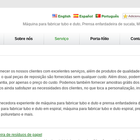
English
Español
Português
Adicion
Máquina para fabricar tubo e duto, Prensa enfardadeira de sucata, 
Sobre nós
Serviço
Porta-fólio
Cont
ecer os nossos clientes com excelentes serviços, além de produtos de qualidade
 o qual peças de reposição são fornecidas sem qualquer custo. Além disso, pode
antia, por apenas o preço do custo. Podemos também fornecer amostras grátis dos
s ainda satisfazer as necessidades dos clientes, no que toca a personalização, in
necedora experiente de máquina para fabricar tubo e duto e prensa enfardadeira
ara fabricar tubo e duto em espiral, máquina para fabricar tubo e duto espiral, p
poliuretano e mais.
ira de resíduos de papel