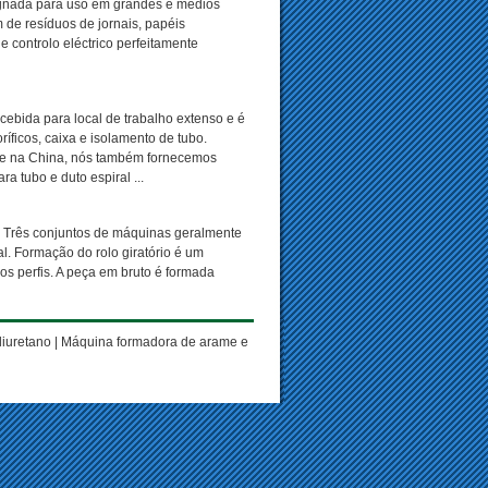
signada para uso em grandes e médios
de resíduos de jornais, papéis
 controlo eléctrico perfeitamente
cebida para local de trabalho extenso e é
íficos, caixa e isolamento de tubo.
de na China, nós também fornecemos
 tubo e duto espiral ...
r. Três conjuntos de máquinas geralmente
l. Formação do rolo giratório é um
 os perfis. A peça em bruto é formada
liuretano
|
Máquina formadora de arame e