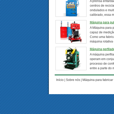
A prensa enfarda
centros de recic
ondulados e muito
calibrado, essa 
Máquina para pul
A Máquina para pu
capaz de medição 
Como uma fabrica
máquina rotativa
Máquina perfilade
A máquina perfila
operam em conjunt
processo de confo
entre a parte do 
Início
|
Sobre nós
|
Máquina para fabricar 